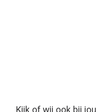
Home
Menu
Bestellen
Lunch kaart
Catering
Over ons
Contact
Login
Kijk of wij ook bij jou