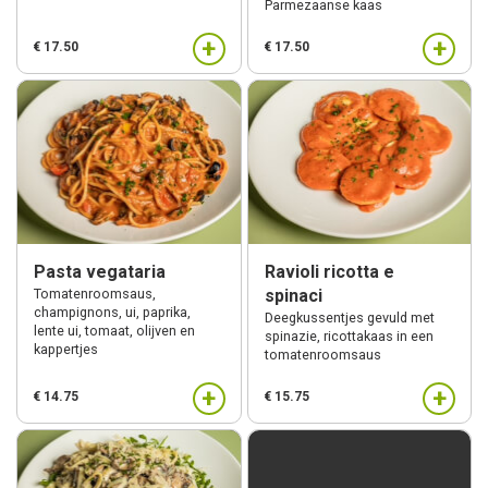
Parmezaanse kaas
+
+
€ 17.50
€ 17.50
Pasta vegataria
Ravioli ricotta e
Tomatenroomsaus,
spinaci
champignons, ui, paprika,
Deegkussentjes gevuld met
lente ui, tomaat, olijven en
spinazie, ricottakaas in een
kappertjes
tomatenroomsaus
+
+
€ 14.75
€ 15.75