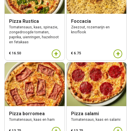
Pizza Rustica
Foccacia
Tomatensaus, kaas, spinazie,
Zeezout, rozemarijn en
zongedroogde tomaten,
knoflook
paprika, uienringen, hazelnoot
en fetakaas
+
+
€ 16.50
€ 6.75
Pizza borromea
Pizza salami
Tomatensaus, kaas en ham
Tomatensaus, kaas en salami
€ 13.75
€ 13.75