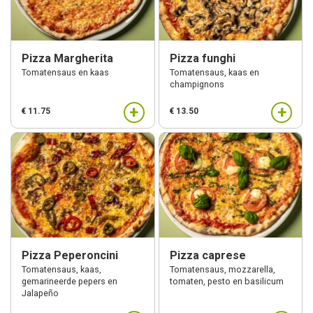
Pizza Margherita
Pizza funghi
Tomatensaus en kaas
Tomatensaus, kaas en
champignons
+
+
€ 11.75
€ 13.50
Menu
Pizza Peperoncini
Pizza caprese
Bestellen
Tomatensaus, kaas,
Tomatensaus, mozzarella,
gemarineerde pepers en
tomaten, pesto en basilicum
Jalapeño
Lunch kaart