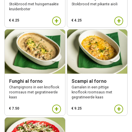
Continue
Stokbrood met huisgemaakte
Stokbrood met pikante aioli
kruidenboter
+
+
€ 4.25
Order
€ 4.25
Funghi al forno
Scampi al forno
Champignons in een knoflook
Garnalen in een pittige
roomsaus met gegratineerde
knoflook roomsaus met
kaas
gegratineerde kaas
+
+
€ 7.50
€ 9.25