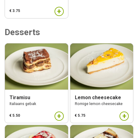
+
€ 3.75
Desserts
Tiramisu
Lemon cheesecake
Italiaans gebak
Romige lemon cheesecake
+
+
€ 5.50
€ 5.75