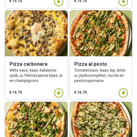
+
+
€ 15.75
€ 15.75
Pizza carbonara
Pizza al pesto
Witte saus, kaas, Italiaanse
Tomatensaus, kaas, kip, lente
spek, ui, Parmezaanse kaas, ei
ui, pijnboompitten, rucola en
en champignons
pestomayonaise
+
+
€ 16.75
€ 16.75