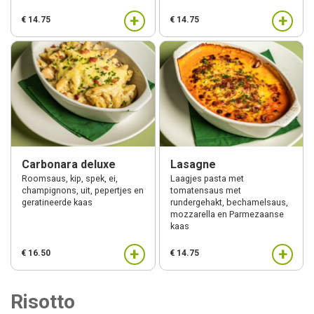
+
+
€ 14.75
€ 14.75
Carbonara deluxe
Lasagne
Roomsaus, kip, spek, ei,
Laagjes pasta met
champignons, uit, pepertjes en
tomatensaus met
geratineerde kaas
rundergehakt, bechamelsaus,
mozzarella en Parmezaanse
kaas
+
+
€ 16.50
€ 14.75
Risotto