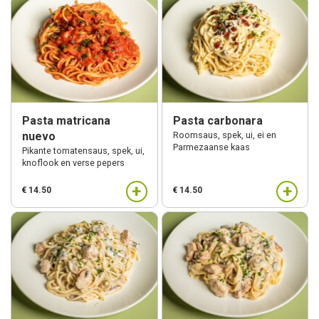
Pasta matricana
Pasta carbonara
nuevo
Roomsaus, spek, ui, ei en
Parmezaanse kaas
Pikante tomatensaus, spek, ui,
knoflook en verse pepers
+
+
€ 14.50
€ 14.50