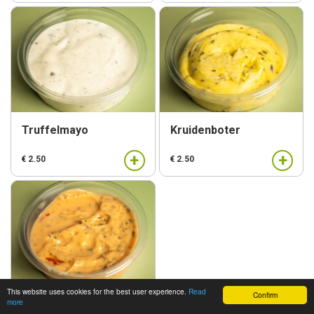
Truffelmayo
Kruidenboter
+
+
€ 2.50
€ 2.50
This website uses cookies for the best user experience.
Read
Confirm
more
Pikante aioli