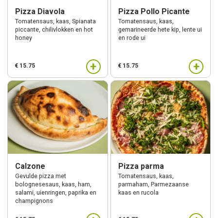
Pizza Diavola
Pizza Pollo Picante
Tomatensaus, kaas, Spianata
Tomatensaus, kaas,
piccante, chilivlokken en hot
gemarineerde hete kip, lente ui
honey
en rode ui
+
+
€ 15.75
€ 15.75
Calzone
Pizza parma
Gevulde pizza met
Tomatensaus, kaas,
bolognesesaus, kaas, ham,
parmaham, Parmezaanse
salami, uienringen, paprika en
kaas en rucola
champignons