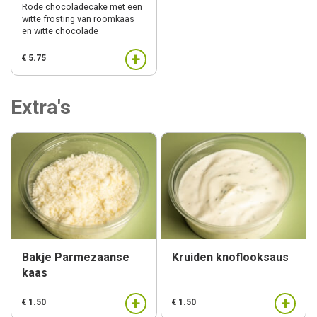
Rode chocoladecake met een
witte frosting van roomkaas
en witte chocolade
+
€ 5.75
Extra's
Bakje Parmezaanse
Kruiden knoflooksaus
kaas
+
+
€ 1.50
€ 1.50