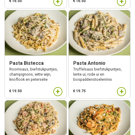
+
+
€ 16.50
€ 16.50
Pasta Bistecca
Pasta Antonio
Roomsaus, biefstukpuntjes,
Truffelsaus biefstukpuntjes,
champignons, witte wijn,
lente ui, rode ui en
knoflook en peterselie
bospaddenstoelenmix
+
+
€ 19.50
€ 19.75