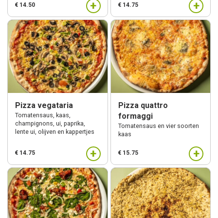
+
+
€ 14.50
€ 14.75
Catering
Over ons
Contact
Login
Pizza vegataria
Pizza quattro
Tomatensaus, kaas,
formaggi
champignons, ui, paprika,
Tomatensaus en vier soorten
lente ui, olijven en kappertjes
kaas
+
+
€ 14.75
€ 15.75