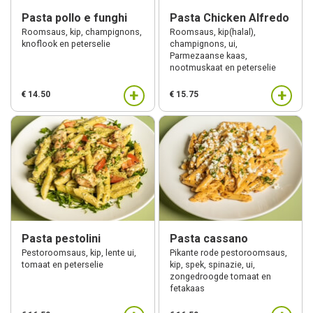
Pasta pollo e funghi
Pasta Chicken Alfredo
Roomsaus, kip, champignons,
Roomsaus, kip(halal),
knoflook en peterselie
champignons, ui,
Parmezaanse kaas,
nootmuskaat en peterselie
+
+
€ 14.50
€ 15.75
Pasta pestolini
Pasta cassano
Pestoroomsaus, kip, lente ui,
Pikante rode pestoroomsaus,
tomaat en peterselie
kip, spek, spinazie, ui,
zongedroogde tomaat en
fetakaas