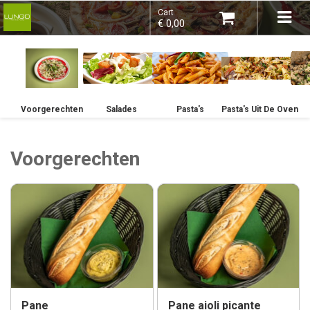
×
Tog
Cart
€ 0,00
navi
Choose order method
Voorgerechten
Salades
Pasta's
Pasta's Uit De Oven
Voorgerechten
You do not have any products in your
shopping basket yet.
Subtotal:
€ 0,00
Pane
Pane aioli picante