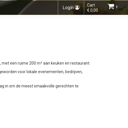
›
Cart
Login
€ 0,00
Choose order method
io, met een ruime 200 m² aan keuken en restaurant.
You do not have any products in your
 geworden voor lokale evenementen, bedrijven,
shopping basket yet.
 dag in om de meest smaakvolle gerechten te
Subtotal:
€ 0,00